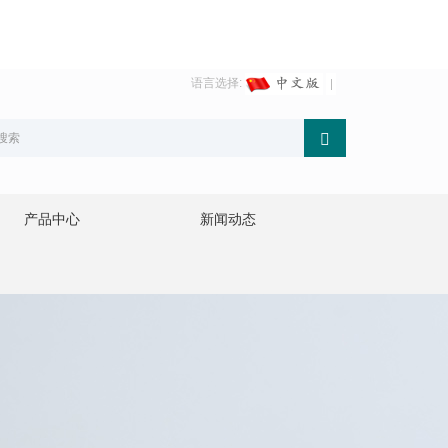
语言选择:
产品中心
新闻动态