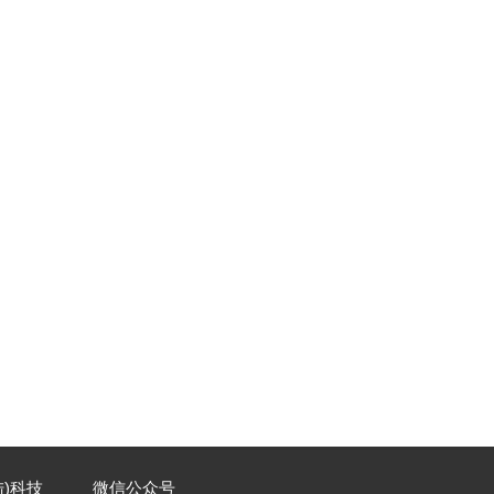
陆)科技
微信公众号