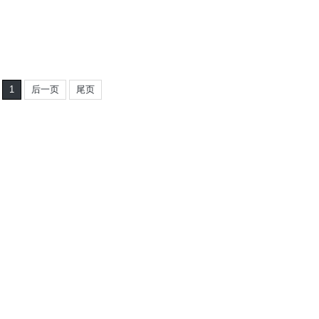
1
后一页
尾页