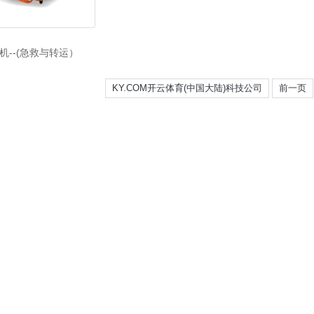
机--(急救与转运）
KY.COM开云体育(中国大陆)科技公司
前一页