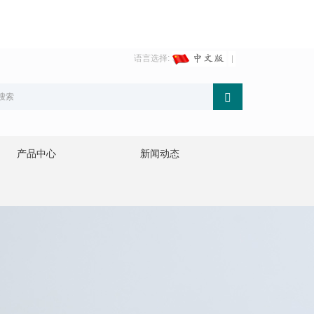
语言选择:
产品中心
新闻动态