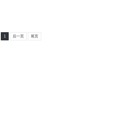
1
后一页
尾页